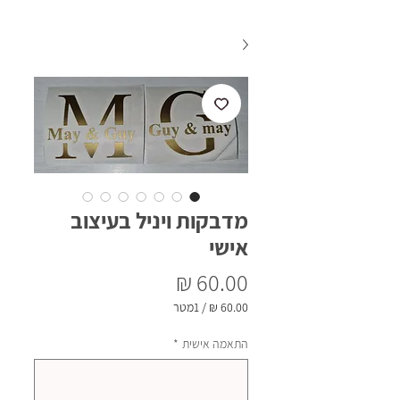
מדבקות ויניל בעיצוב
אישי
מחיר
/
1מטר
‏60.00 ‏₪
לכל
התאמה אישית
*
1
Meter