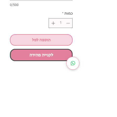
0/500
כמות
*
הוספה לסל
לקנייה מהירה
מדבקות ויניל בגדלים , צורות וצבעים
שתבחרו
60 ש"ח ל-100/30 ס"מ
או לפי יחידה.
קיים מגוון ענק של גוונים וסוגים.
מחיר משתנה בהתאם לגודל המדבקה.
מינימום הזמנה 20 ש"ח